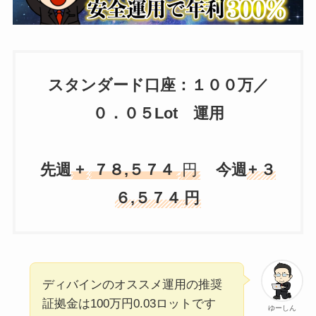
スタンダード口座：１００万／
０．０５Lot 運用
先週
+
７８,５７４
円
今週
+
３
６,５７４
円
ディバインのオススメ運用の推奨
証拠金は100万円0.03ロットです
ゆーしん