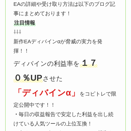
EAの詳細や受け取り方法は以下のブログ記
事にまとめております！
注目情報
⇩⇩⇩
新作EAディバインαが脅威の実力を発
揮！！
１７
ディバインの利益率を
０％UP
させた
「ディバインα」
をコピトレで限
定公開中です！！
・
毎日の収益報告で安定した利益を出し続
けている人気ツールの上位互換！