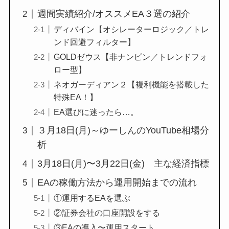
週間実績紹介/オススメEA３選の紹介
ディバイン【オシレーターロジック／トレ
ンド回避フィルター】
GOLDゼウス【非ナンピン／トレンドフォ
ロー型】
ネオガーディアン２【複利機能を搭載した
特殊EA！】
EA選びに迷ったら…。
３月18日(月)～ゆーしんのYouTube相場分
析
3月18日(月)〜3月22日(金) 主な経済指標
EAの稼働方法から運用開始までの流れ
①運用するEAを選ぶ
②証券会社の口座開設をする
③EAの導入〜運用スタート