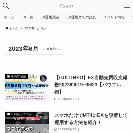
ホーム
EA一覧
EA運用成績
EA運用までの流れ
イベント情報
ホーム
2023年
6月
2023年6月
– date –
【GOLDNEO】FX自動売買収支報
EA運用成績
告2023/06/19~06/23【パウエル
砲】
2023年6月25日
スマホだけでMT4にEAを設置して
EA運用までの流れ
運用する方法を紹介！
2023年6月18日