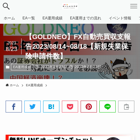
ホーム
EA一覧
EA運用成績
EA運用までの流れ
イベント情報
【GOLDNEO】FX自動売買収支報
2023
告2023/08/14~08/18【新規失業保
8/23
険申請件数】
2023年8月23日
2023年8月23日
EA運用成績
ホーム
EA運用成績