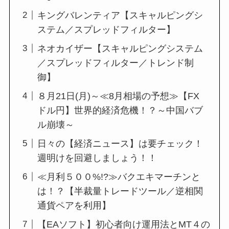
キングバレンティア【スキャルピングシ
ステム／スプレッドフィルター】
ネオカイザー【スキャルピングシステム
／スプレッドフィルター／トレンド制
御】
８月21日(月)～≪8月相場の予想≫【FX
ドル円】世界的経済危機！？～中国バブ
ル崩壊～
日々の【経済ニュース】は要チェック！
週明けを回避しましょう！！
≪月利５００%!?≫バクエキマーチンと
は！？【半裁量トレードツール／逆相関
通貨ペアを利用】
【EAソフト】初心者向け運用法とMT４の