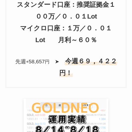
スタンダード口座：推奨証拠金１
００万／０．０１Lot
マイクロ口座：１万／０．０１
Lot 月利～６０％
今週６９，４２２
先週
58,657
➤
+
円
円！