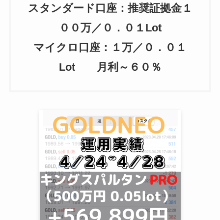
スタンダード口座：推奨証拠金１
００万／０．０１Lot
マイクロ口座：１万／０．０１
Lot 月利～６０％