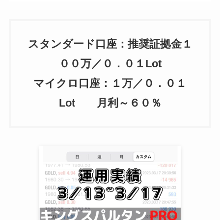
スタンダード口座：推奨証拠金１
００万／０．０１Lot
マイクロ口座：１万／０．０１
Lot 月利～６０％