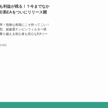
も利益が残る！？今までなか
LD系EAをついにリリース開
率！危険な相場にこそ持ってこい！
型、超厳選ナンピンフィルター搭
乗り越える初心者も安心なEAツー
月10日