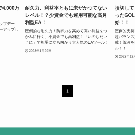
,000万
耐久力、利益率ともに未だかつてない
損切して
レベル！？少資金でも運用可能な高月
ったGO
利型EA！
始！！
ップデー
ーアップし
圧倒的な耐久力！防御力を高めて高い利益をつ
圧倒的支持
かみに行く、小資金でも高利益！「いのちだい
超バランス
じに」で相場に立ち向かう大人気のEAツール！
載！荒波を
ル！！
2023年1月29日
2022年12
1