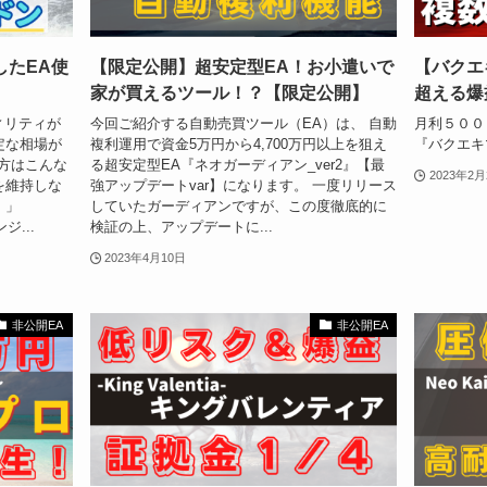
したEA使
【限定公開】超安定型EA！お小遣いで
【バクエ
家が買えるツール！？【限定公開】
超える爆
ィリティが
今回ご紹介する自動売買ツール（EA）は、 自動
月利５００
定な相場が
複利運用で資金5万円から4,700万円以上を狙え
『バクエキ
方はこんな
る超安定型EA『ネオガーディアン_ver2』【最
2023年2月
を維持しな
強アップデートvar】になります。 一度リリース
！」
していたガーディアンですが、この度徹底的に
...
検証の上、アップデートに...
2023年4月10日
非公開EA
非公開EA