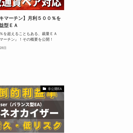
キマーチン】月利５００％を
益型ＥＡ
％を超えることもある、裁量ＥＡ
マーチン』！その概要を公開！
28日
非公開EA